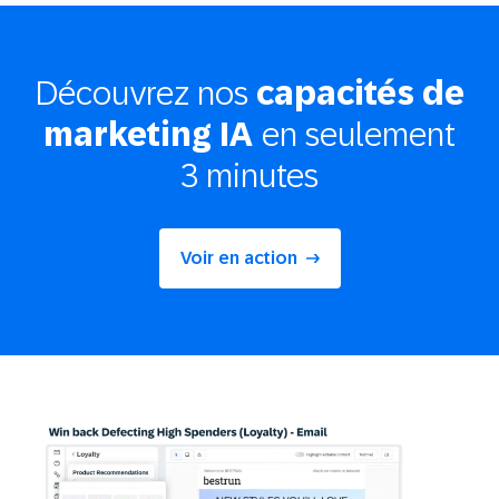
Découvrez nos
capacités de
en seulement
marketing IA
3 minutes
Voir en action