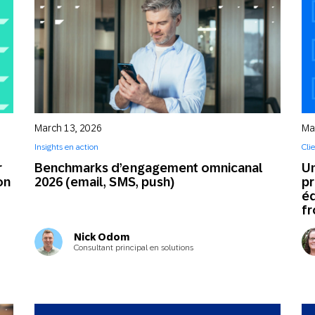
March 13, 2026
Ma
Insights en action
Cli
r
Benchmarks d’engagement omnicanal
Un
on
2026 (email, SMS, push)
pr
éq
fr
Nick Odom
Consultant principal en solutions