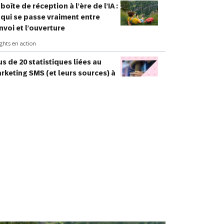
 boîte de réception à l’ère de l’IA :
SMS
Mobile Wallet
 qui se passe vraiment entre
envoi et l’ouverture
Centre
ights en action
En magasin
d’appel
us de 20 statistiques liées au
rketing SMS (et leurs sources) à
nnaître en 2026
ights en action
’est-ce que le marketing e-
mmerce ? Stratégies pour
oster vos ventes en ligne en 2026
des
’est-ce qu’une stratégie
engagement client omnicanale ?
t comment l’utiliser pour créer de
illeures expériences)
des