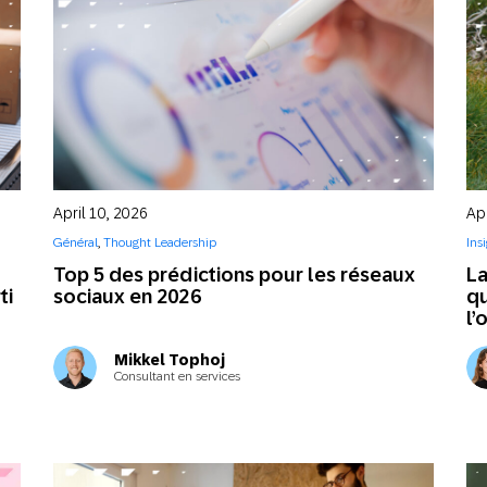
14
po
ré
Ins
Be
om
April 10, 2026
Apr
Ins
Général
,
Thought Leadership
Ins
Un
Top 5 des prédictions pour les réseaux
La
Au
ti
sociaux en 2026
qu
se
l’
ga
en
Mikkel Tophoj
Consultant en services
Cli
Ga
ré
cl