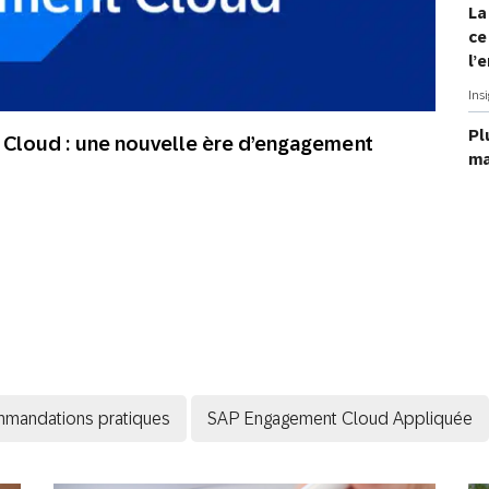
La
Web
Digital Ads
ce
l’
Messagerie
Ins
le
Publipostage
conversationnelle
Pl
Cloud : une nouvelle ère d’engagement
ma
co
Ins
Qu
co
bo
Gui
Qu
d’
mandations pratiques
SAP Engagement Cloud Appliquée
(e
me
Gui