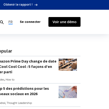
Obtenir le rapport !
FR
Voir une démo
Se connecter
opular
azon Prime Day change de date
Données clients
Biens de consommation
Ressources de développement
Blog
SAP Engagement Cloud + SAP
 Cool Cool Cool : 5 façons d’en
er parti
Fidélisation de la clientèle
Médias et communication
Intégrations Google
des
,
How to
Intégrations technologiques
p 5 des prédictions pour les
seaux sociaux en 2026
éral
,
Thought Leadership