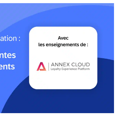
Web
Digital Ads
Messagerie
le
Publipostage
conversationnelle