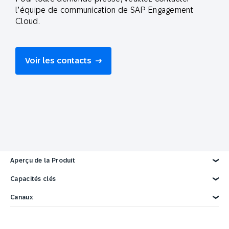
l’équipe de communication de SAP Engagement
Cloud.
Voir les contacts
Aperçu de la Produit
Explorez la Produit
Capacités clés
Données clients
Canaux
Marketing IA
Personnalisation
Email
Automatisation du marketing
Web