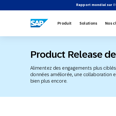
Rapport mondial sur l
SAP ENGAGEMENT CLOUD
Produit
Solutions
Nos c
Product Release d
Marketing
Retail
À propos
Répertoir
Aperçu
Alimentez des engagements plus ciblés 
Cloud
données améliorée, une collaboration e
Automatis
Voyage et 
Intégratio
Webinair
bien plus encore.
Carrières
Stratégies
SAP Engag
Partenair