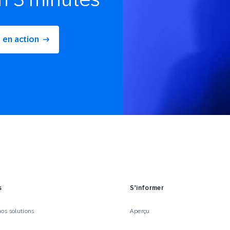
 en action
s
S’informer
os solutions
Aperçu