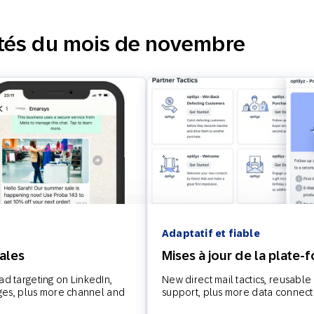
Web
Digital Ads
tés du mois de novembre
Messagerie
le
Publipostage
conversationnelle
Adaptatif et fiable
nales
Mises à jour de la plate-
d targeting on LinkedIn,
New direct mail tactics, reusable
ages, plus more channel and
support, plus more data connect