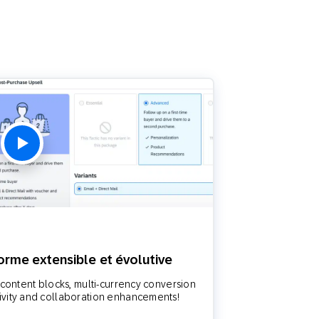
SMS
Mobile Wallet
Centre
En magasin
d’appel
forme extensible et évolutive
 content blocks, multi-currency conversion
ivity and collaboration enhancements!