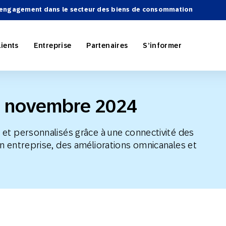
’engagement dans le secteur des biens de consommation
lients
Entreprise
Partenaires
S’informer
e novembre 2024
 IA
 de SAP Engagement
e partenaires
Personnalisation
E-commerce
Devenez partenaire
Rapports et eBooks
et personnalisés grâce à une connectivité des
Nous contacter
n entreprise, des améliorations omnicanales et
ation du marketing
l’hôtellerie
ns publicitaires
es
Marketing omnicanale
Sports et loisirs
Intégrations SAP
 et tactiques
Reporting et analyses
ement Cloud Festival
Product Release
es technologiques
Devenez partenaire !