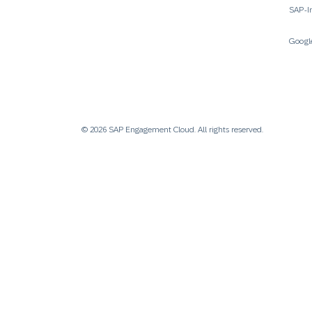
SAP-I
There is no more post!.
Googl
© 2026 SAP Engagement Cloud. All rights reserved.