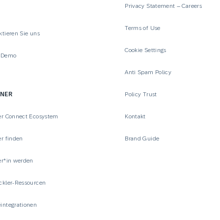
Privacy Statement – Careers
Terms of Use
ktieren Sie uns
Cookie Settings
 Demo
Anti Spam Policy
TNER
Policy Trust
er Connect Ecosystem
Kontakt
er finden
Brand Guide
er*in werden
ckler-Ressourcen
integrationen