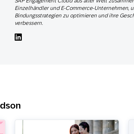
SAP Engagement Cloud aus aller Welt zusammen
-Marketing
Marketing Masters
l
Web
Digital Ads
Einzelhändler und E-Commerce-Unternehmen, u
Bindungsstrategien zu optimieren und ihre Gesc
verbessern.
Conversational
le App
Directmarketing
Messaging
rdson