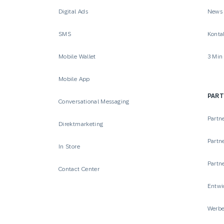
Digital Ads
News
SMS
Konta
Mobile Wallet
3 Min
Mobile App
PAR
Conversational Messaging
Partn
Direktmarketing
Partn
In Store
Partn
Contact Center
Entwi
Werbe