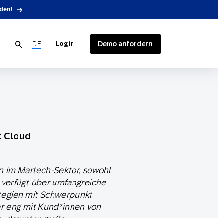
den!
DE
Demo anfordern
Login
Kund*innendaten
Verbrauchsgüter
Karriere
Entwickler-Ressourcen
Blog
t Cloud
Customer Loyalty
Medien und Kommunikation
Kontaktieren Sie uns
Google Integrations
en im Martech-Sektor, sowohl
Technologieintegrationen
d verfügt über umfangreiche
tegien mit Schwerpunkt
Product Release
er eng mit Kund*innen von