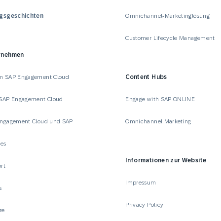
lgsgeschichten
Omnichannel-Marketinglösung
Customer Lifecycle Management
rnehmen
m SAP Engagement Cloud
Content Hubs
SAP Engagement Cloud
Engage with SAP ONLINE
ngagement Cloud und SAP
Omnichannel Marketing
ces
Informationen zur Website
rt
Impressum
s
Privacy Policy
re