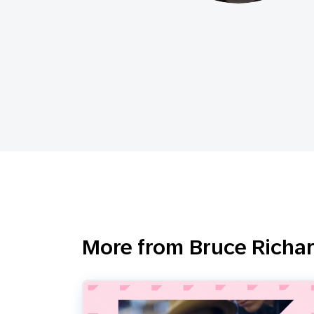
Feiertags
E-Mai
Mobi
More from Bruce Richa