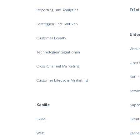
Reporting und Analytics
Erfo
Strategien und Taktiken
Unte
Customer Loyalty
Waru
Technologieintegrationen
Über 
Cross-Channel Marketing
SAP E
Customer Lifecycle Marketing
Servi
Kanäle
Suppo
E-Mail
Event
Web
Karrie