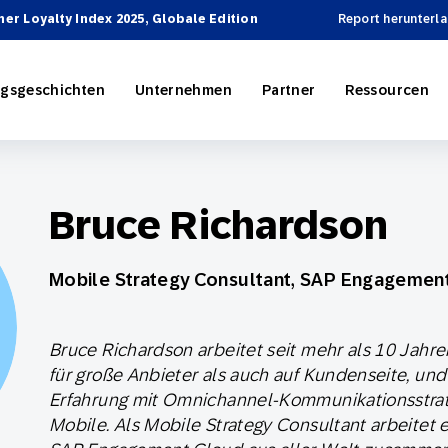
er Loyalty Index 2025, Globale Edition
Report herunterla
lgsgeschichten
Unternehmen
Partner
Ressourcen
Bruce Richardson
ing
 Engagement Cloud
rzeichnis
Personalisierung
E-Commerce
SAP Engagement Cloud und SAP
Partner*in werden
Berichte und E-Books
Mobile Strategy Consultant, SAP Engagemen
-Automation
nd Tourismusbranche
grationen
 & Videos
Omnichannel-Marketing
Sport und Unterhaltung
News
SAP Integrations
Bruce Richardson arbeitet seit mehr als 10 Jahr
n und Taktiken
Reporting und Analytics
für große Anbieter als auch auf Kundenseite, un
Erfahrung mit Omnichannel-Kommunikationsstra
ofessional Services
iepartner
th SAP
On-Demand Services
Werden Sie ein Partner
Omnichannel Marketing
Mobile. Als Mobile Strategy Consultant arbeitet 