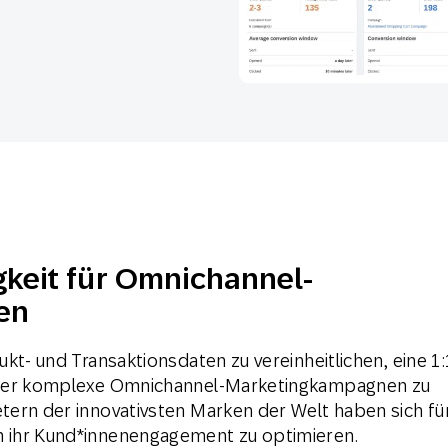
-Marketing
Marketing Masters
l
Web
Digital Ads
Conversational
le App
Directmarketing
Messaging
keit für Omnichannel-
en
kt- und Transaktionsdaten zu vereinheitlichen, eine 1:
oder komplexe Omnichannel-Marketingkampagnen zu
tern der innovativsten Marken der Welt haben sich fü
 ihr Kund*innenengagement zu optimieren.