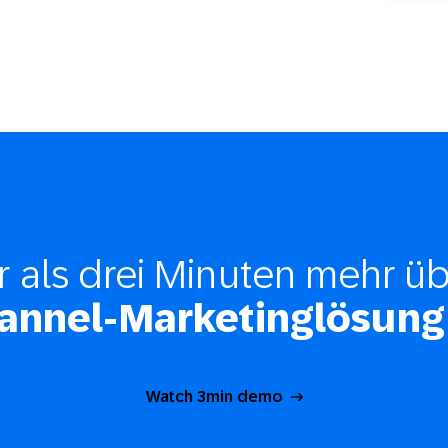
r als drei Minuten mehr ü
annel-Marketinglösung
Watch 3min demo