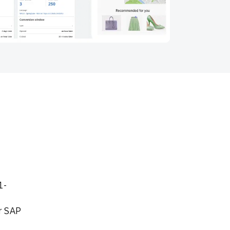
SMS
Mobile Wallet
Contact
In-Store
Center
1-
r SAP