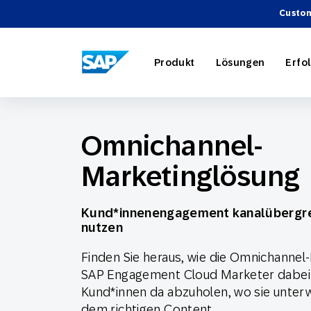
Custom
SAP ENGAGEMENT CLOUD
Produkt
Lösungen
Erfo
Omnichannel-
Marketinglösung
AI-Market
Retail
Über SAP
Partnerve
Überblick
Marketing
Reise- u
Events
Werbeinte
Webinare
Kund*innenengagement kanalübergre
nutzen
Strategie
Finden Sie heraus, wie die Omnichanne
SAP Engagement Cloud Marketer dabei u
Unsere Pr
Technolog
Engage wi
Kund*innen da abzuholen, wo sie unter
dem richtigen Content.