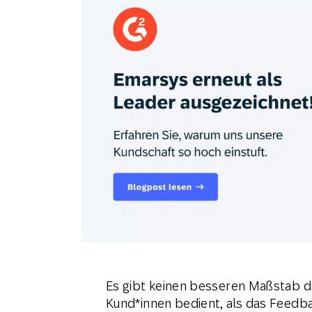
Feiertags
E-Mai
Mobi
Es gibt keinen besseren Maßstab d
Kund*innen bedient, als das Feedb