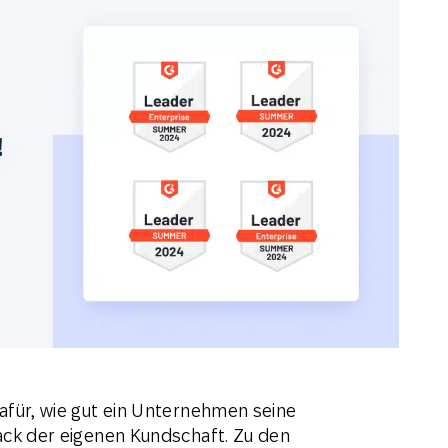
-Marketing
Marketing Masters
l
Web
Digital Ads
Conversational
le App
Directmarketing
Messaging
afür, wie gut ein Unternehmen seine
ack der eigenen Kundschaft. Zu den