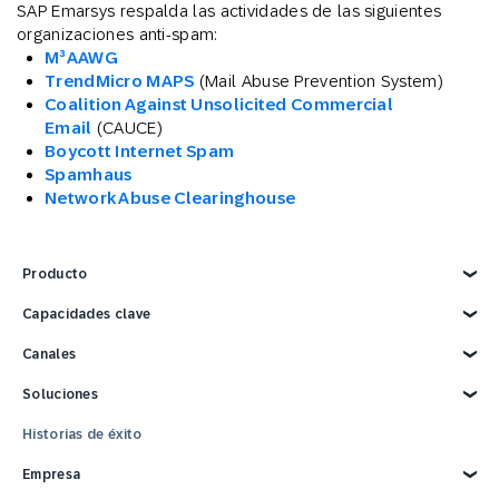
SAP Emarsys respalda las actividades de las siguientes
organizaciones anti-spam:
M³AAWG
TrendMicro MAPS
(Mail Abuse Prevention System)
Coalition Against Unsolicited Commercial
Email
(CAUCE)
Boycott Internet Spam
Spamhaus
Network Abuse Clearinghouse
Producto
Explorar producto
Capacidades clave
Marketing con IA
Canales
Datos de clientes
Personalización
Email
Soluciones
Automatización del marketing
Web
Solución omnicanal de marketing
Anuncios Digitales
Explore soluciones
Historias de éxito
Informes y análisis
SMS
Comercio minorista
Estrategias y tácticas
Mobile Wallet
Comercio electrónico
Empresa
Fidelización de clientes
Móvil
Bienes de consumo envasados