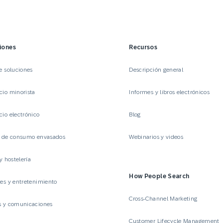
iones
Recursos
e soluciones
Descripción general
io minorista
Informes y libros electrónicos
io electrónico
Blog
s de consumo envasados
Webinarios y videos
y hostelería
How People Search
es y entretenimiento
Cross-Channel Marketing
s y comunicaciones
Customer Lifecycle Management