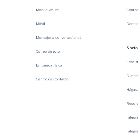
Mobile Wallet
Contá
Móvil
Demost
Mensajería conversacional
Socio
Correo directo
Ecosis
En tienda física
Direct
Centro de Contacto
Hágase
Recurs
Integr
Integr