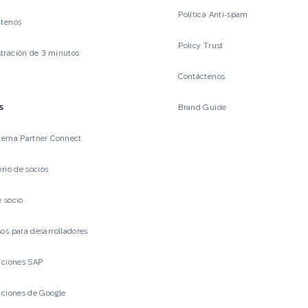
Política Anti-spam
ctenos
Policy Trust
ración de 3 minutos
Contáctenos
s
Brand Guide
tema Partner Connect
orio de socios
 socio
os para desarrolladores
aciones SAP
aciones de Google