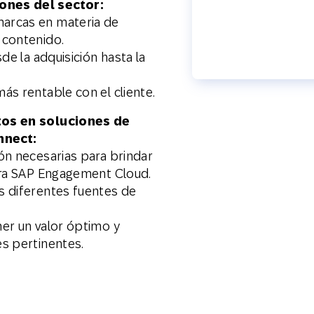
ones del sector:
Web
Digital Ads
marcas en materia de
 contenido.
sde la adquisición hasta la
Mensajería
e Wallet
Correo directo
conversacional
ás rentable con el cliente.
tos en soluciones de
nnect:
ión necesarias para brindar
para SAP Engagement Cloud.
s diferentes fuentes de
ner un valor óptimo y
es pertinentes.