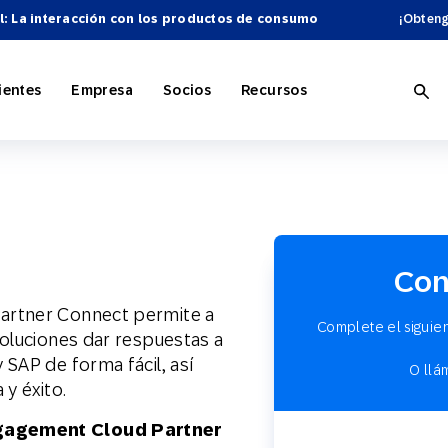
l: La interacción con los productos de consumo
¡Obteng
ientes
Empresa
Socios
Recursos
 con IA
minorista
e SAP Engagement Cloud
o de socios
ón general
Personalización
Comercio electrónico
SAP Engagement Cloud + SAP
Convertirse en socio
Blog
Con
ación del marketing
ostelería
nes publicitarias
os
Omnicanal de Marketing
Deportes y entretenimiento
Contáctenos
Integraciones SAP
SAP Engagement Cloud Festival
artner Connect permite a
Complete el siguie
soluciones dar respuestas a
s y tácticas
Fidelización de Clientes
SAP de forma fácil, así
O llá
 y éxito.
cnológicos
Hágase So
ngagement Cloud Partner