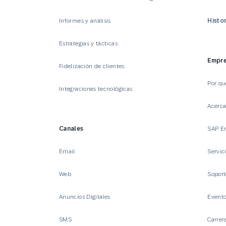
Informes y análisis
Histor
Estrategias y tácticas
Empr
Fidelización de clientes
Por q
Integraciones tecnológicas
Acerc
Canales
SAP E
Email
Servic
Web
Sopor
Anuncios Digitales
Event
SMS
Carrer