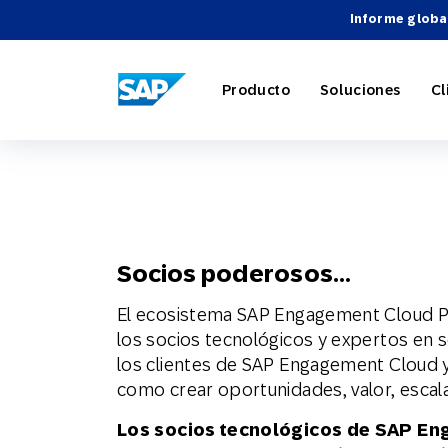
Informe globa
SAP ENGAGEMENT CLOUD
Producto
Soluciones
Cl
Marketing
Comercio 
Acerca d
Directori
Descripci
Socios poderosos…
Automatiz
Viajes y h
Carreras
Integracio
Webinari
El ecosistema SAP Engagement Cloud P
los socios tecnológicos y expertos en 
Estrategia
los clientes de SAP Engagement Cloud y 
como crear oportunidades, valor, escala
Socios Te
Los socios tecnológicos de SAP E