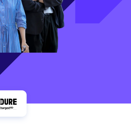
Holiday Season
SMS
Mobile Wallet
Contact
In-Store
Center