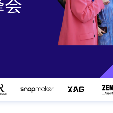
峰会
th SAP
Product Release
Web
Digital Ads
rst Omnichannel Marketing
Conversational
le App
Direct Mail
Messaging