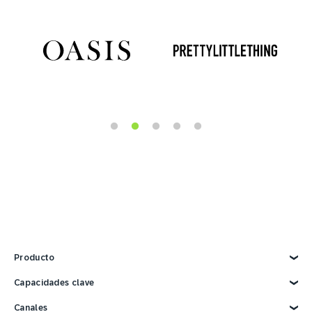
Producto
Explorar producto
Capacidades clave
Marketing con IA
Canales
Datos de clientes