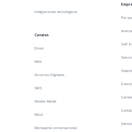
Empr
Integraciones tecnológicas
Por q
Acerc
Canales
SAP E
Email
Servic
Web
Sopor
Anuncios Digitales
Event
SMS
Carrer
Mobile Wallet
Contá
Móvil
Demost
Mensajería conversacional