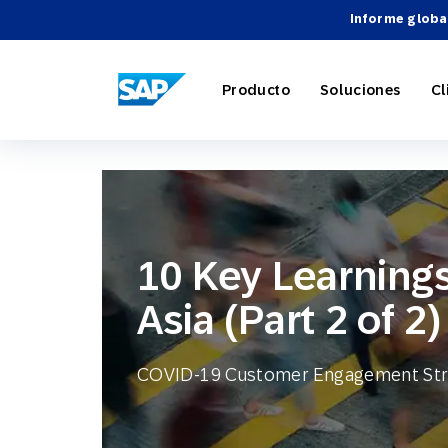
Informe globa
SAP ENGAGEMENT CLOUD
Producto
Soluciones
Cl
Marketing
Comercio 
Acerca d
Directori
Descripci
10 Key Learning
Automatiz
Viajes y h
Carreras
Integracio
Webinari
Asia (Part 2 of 2)
Estrategia
COVID-19 Customer Engagement Str
Socios Te