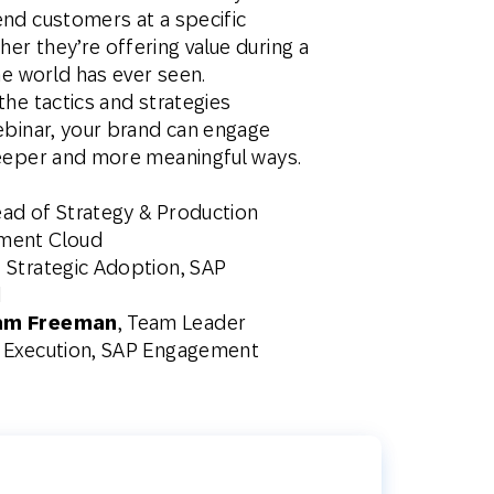
nd customers at a specific
r they’re offering value during a
the world has ever seen.
the tactics and strategies
ebinar, your brand can engage
deeper and more meaningful ways.
ead of Strategy & Production
ment Cloud
f Strategic Adoption, SAP
d
am Freeman
, Team Leader
 Execution, SAP Engagement