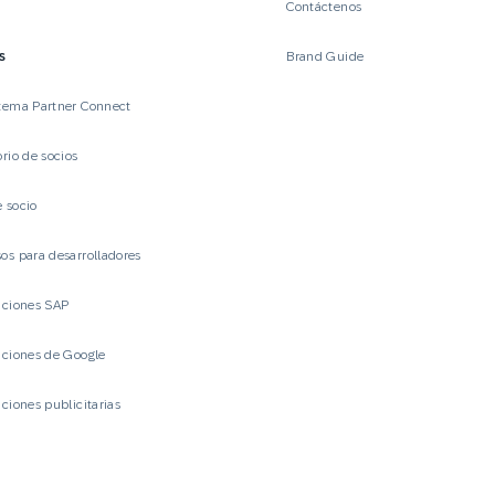
Contáctenos
s
Brand Guide
tema Partner Connect
orio de socios
 socio
os para desarrolladores
aciones SAP
aciones de Google
aciones publicitarias