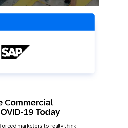
SMS
Móvil
Centro de
En tienda física
Contacto
he Commercial
COVID-19 Today
orced marketers to really think