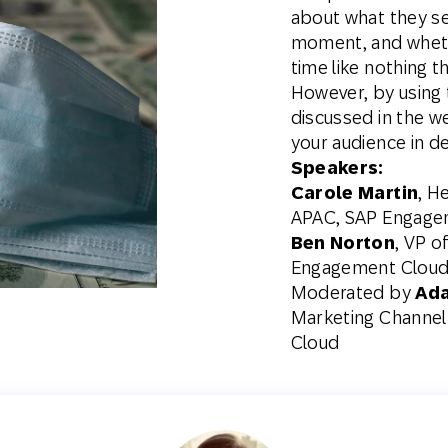
about what they se
moment, and whethe
time like nothing 
However, by using 
discussed in the w
your audience in 
Speakers:
Carole Martin
, H
APAC, SAP Engage
Ben Norton
, VP o
Engagement Clou
Moderated by
Ad
Marketing Channel
Cloud