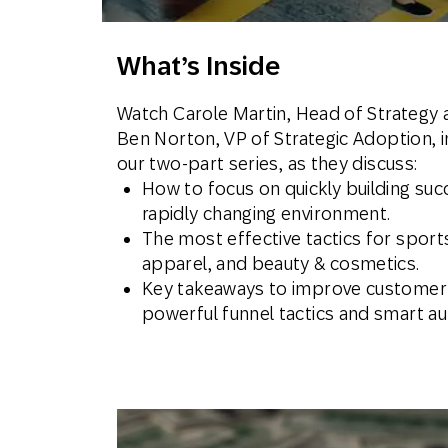
Email
What’s Inside
Mobil
Watch Carole Martin, Head of Strategy
Ben Norton, VP of Strategic Adoption, 
our two-part series, as they discuss:
How to focus on quickly building succ
rapidly changing environment.
The most effective tactics for sport
apparel, and beauty & cosmetics.
Key takeaways to improve custome
powerful funnel tactics and smart a