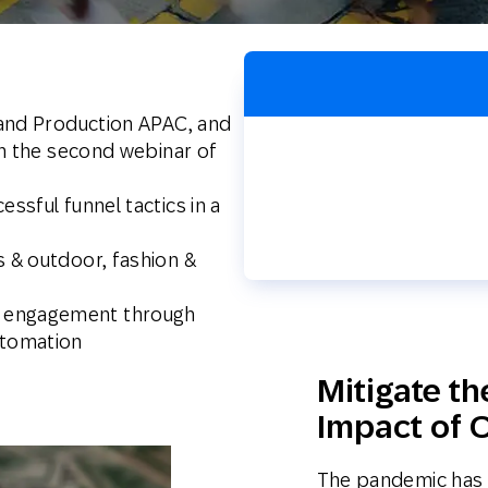
Web
Digital Ads
Mensajería
e Wallet
Correo directo
conversacional
 and Production APAC, and
in the second webinar of
essful funnel tactics in a
s & outdoor, fashion &
r engagement through
utomation
Mitigate t
Impact of 
The pandemic has f