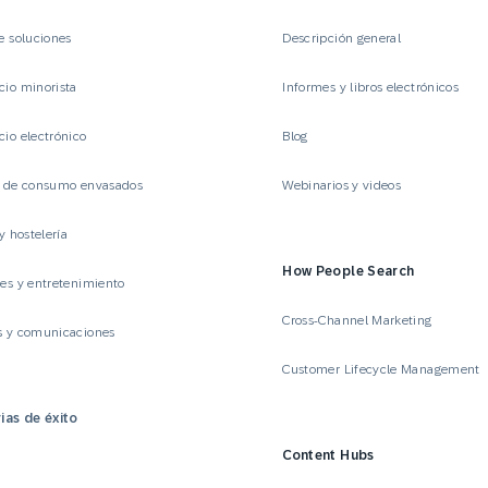
e soluciones
Descripción general
io minorista
Informes y libros electrónicos
io electrónico
Blog
s de consumo envasados
Webinarios y videos
y hostelería
How People Search
es y entretenimiento
Cross-Channel Marketing
s y comunicaciones
Customer Lifecycle Management
ias de éxito
Content Hubs