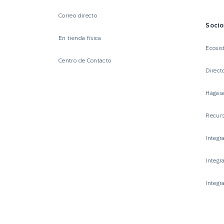
Correo directo
Socio
En tienda física
Ecosis
Centro de Contacto
Direct
Hágase
Recurs
Integr
Integr
Integr